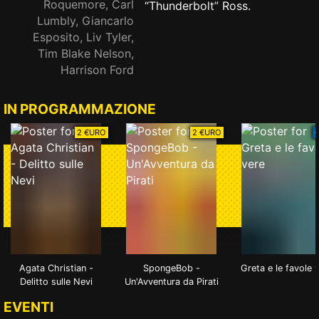
Roquemore, Carl
“Thunderbolt” Ross.
Lumbly, Giancarlo
Esposito, Liv Tyler,
Tim Blake Nelson,
Harrison Ford
IN PROGRAMMAZIONE
2 €URO
2 €URO
Agata Christian -
SpongeBob -
Greta e le favole 
Delitto sulle Nevi
Un'Avventura da Pirati
EVENTI